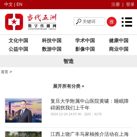
中文
|
EN
注册
|
登录
文化中国
科技中国
学术中国
健康中国
公益中国
数游中国
影像中国
商业中国
智造
>
首页
展开所有分类 +
复旦大学附属中山医院黄啸：睡眠障
碍困扰我们上千年
2024-12-24 14:07:40 访问：4178
江西上饶广丰马家柚推介活动在上海