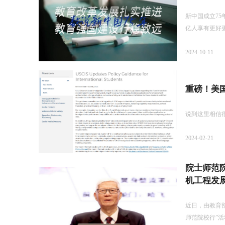
新中国成立7
亿人享有更好
2024-10-11
重磅！美
说到这里相信
2024-02-21
院士师范
机工程发
近日，由教育
师范院校行”