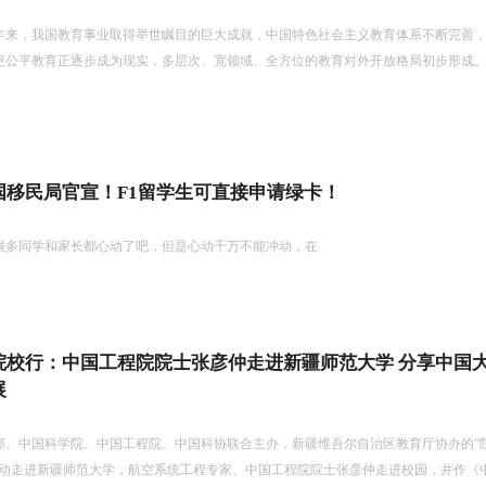
5年来，我国教育事业取得举世瞩目的巨大成就，中国特色社会主义教育体系不断完善，
更公平教育正逐步成为现实，多层次、宽领域、全方位的教育对外开放格局初步形成
国移民局官宣！F1留学生可直接申请绿卡！
很多同学和家长都心动了吧，但是心动千万不能冲动，在
院校行：中国工程院院士张彦仲走进新疆师范大学 分享中国
展
部、中国科学院、中国工程院、中国科协联合主办，新疆维吾尔自治区教育厅协办的“
活动走进新疆师范大学，航空系统工程专家、中国工程院院士张彦仲走进校园，并作《