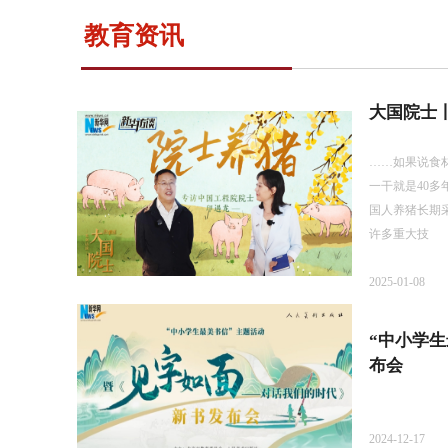
教育资讯
大国院士
……如果说食
一干就是40多
国人养猪长期
许多重大技
2025-01-08
“中小学
布会
2024-12-17