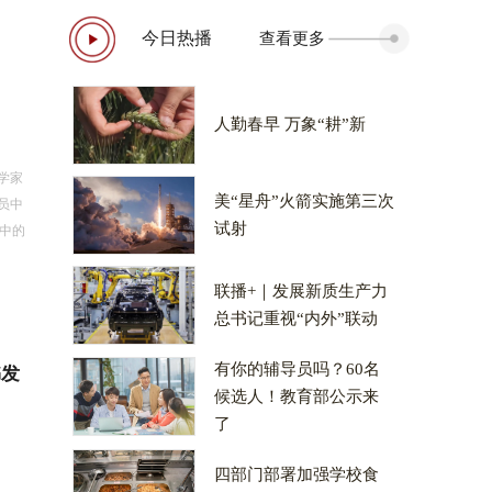
今日热播
查看更多
人勤春早 万象“耕”新
学家
美“星舟”火箭实施第三次
员中
试射
用中的
联播+｜发展新质生产力
总书记重视“内外”联动
有你的辅导员吗？60名
书发
候选人！教育部公示来
了
四部门部署加强学校食