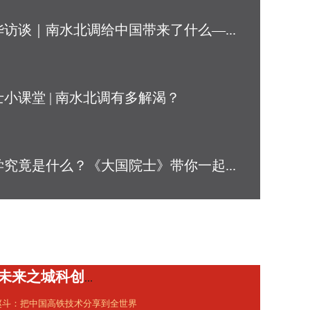
世界华商
华访谈｜南水北调给中国带来了什么—...
商业文化
丝路纵橫
品牌出海
士小课堂 | 南水北调有多解渴？
学究竟是什么？《大国院士》带你一起...
国院士丨让中国人喝上好水——专访中...
50多位院士齐聚雄安 未来之城科创展新篇
国际科技合作交流的ANSO样本—专访...
赵斗：把中国高铁技术分享到全世界