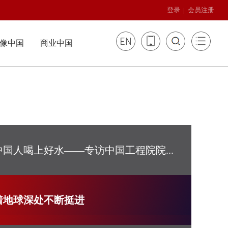
登录
|
会员注册

像中国
商业中国
影像辞典
世界华商
国家记忆
商业文化
健康中国
城市漫步
丝路纵橫
华夏名医
美丽乡村
品牌出海
华夏名院
中国人喝上好水——专访中国工程院院...
乐活养生
健康生活
着地球深处不断挺进
商业中国