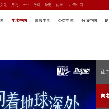
文化
历史
产业
数码
旅游
健康
VR看中国
国
学术中国
健康中国
公益中国
数游中国
影
望
当代教育
华夏名医
情暖华夏
熊猫频道
造
院士访谈
华夏名院
公益先锋
数字文旅
技中国
学术中国
物
国学讲堂
乐活养生
志愿服务
VR博物馆
瞭望
当代教育
题
融媒书库
健康生活
筑梦城市
VR中国行
智造
院士访谈
让
人物
国学讲堂
专题
融媒书库
向
游中国
影像中国