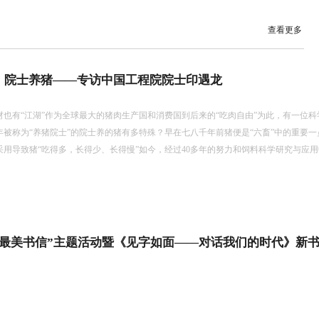
查看更多
丨院士养猪——专访中国工程院院士印遇龙
材也有“江湖”作为全球最大的猪肉生产国和消费国到后来的“吃肉自由”为此，有一位科
年被称为“养猪院士”的院士养的猪有多特殊？早在七八千年前猪便是“六畜”中的重要一
采用导致猪“吃得多，长得少、长得慢”如今，经过40多年的努力和饲料科学研究与应
生最美书信”主题活动暨《见字如面——对话我们的时代》新