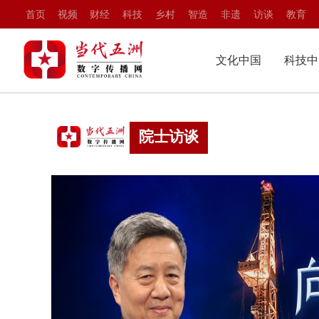
首页
视频
财经
科技
乡村
智造
非遗
访谈
教育
文化中国
科技中
艺术品鉴
科技瞭
非遗传承
中国智
文化中国
院士访谈
科
文化名人
科技人
艺术品鉴
科技
中国味道
科技专
非遗传承
中国
文化名人
科技
中国味道
科技
公益中国
数