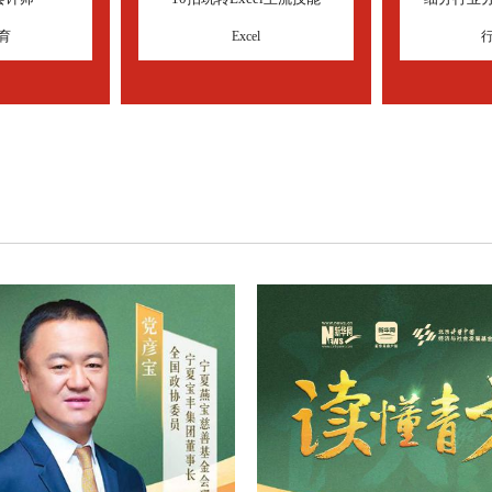
育
Excel