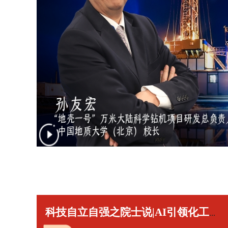
情暖华夏
熊猫
公益先锋
数字
志愿服务
VR
筑梦城市
VR
科技自立自强之院士说|AI引领化工范式变革——访中国工程院院士刘中民