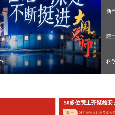
频道
影像辞典
新
文旅
国家记忆
博物馆
城市漫步
中国行
美丽乡村
院
科
大
打造
院士
雅万高铁设计总负责人