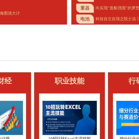
重器
向实现“造船强国”的梦
海图强大计
电池
科技自立自强之院士说丨
[
《
财经
职业技能
行
北
会计师
10招玩转Excel主流技能
细分行业分