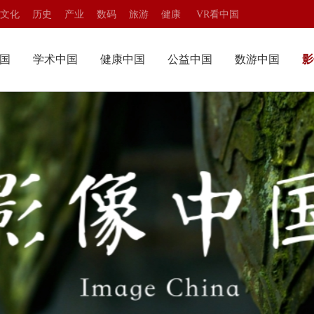
文化
历史
产业
数码
旅游
健康
VR看中国
国
学术中国
健康中国
公益中国
数游中国
影
望
当代教育
华夏名医
情暖华夏
熊猫频道
造
院士访谈
华夏名院
公益先锋
数字文旅
技中国
学术中国
物
国学讲堂
乐活养生
志愿服务
VR博物馆
瞭望
当代教育
题
融媒书库
健康生活
筑梦城市
VR中国行
智造
院士访谈
人物
国学讲堂
专题
融媒书库
游中国
影像中国