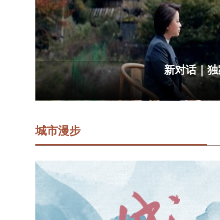
李子柒丨小时候睡的
城市漫步