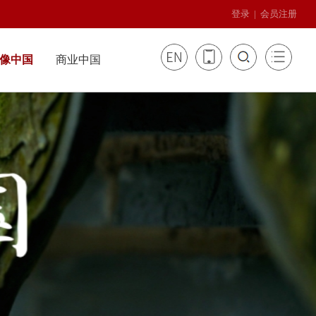
登录
|
会员注册

像中国
商业中国
影像辞典
世界华商
国家记忆
商业文化
健康中国
城市漫步
丝路纵橫
华夏名医
美丽乡村
品牌出海
华夏名院
乐活养生
健康生活
商业中国