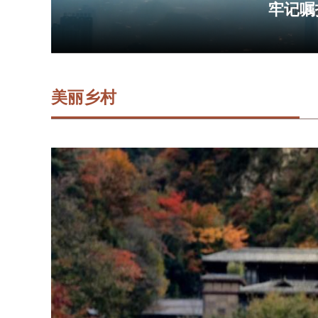
牢记嘱托
美丽乡村