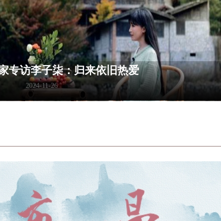
旧木床，蜕变成古色古香的流觞曲水桌
2024-11-15