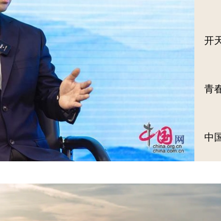
开
青
中
奋