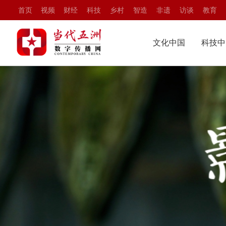
首页
视频
财经
科技
乡村
智造
非遗
访谈
教育
文化中国
科技中
艺术品鉴
科技瞭
非遗传承
中国智
文化中国
科
文化名人
科技人
艺术品鉴
科技
中国味道
科技专
非遗传承
中国
文化名人
科技
中国味道
科技
公益中国
数