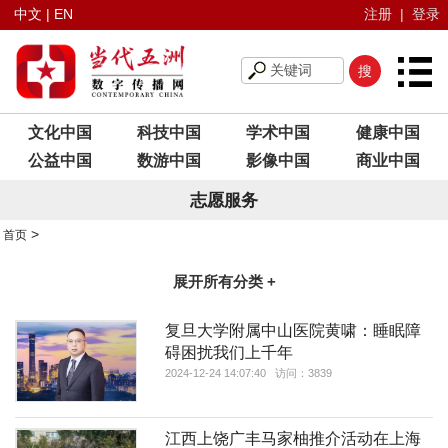
中文
|
EN
注册
|
登录
文化中国
科技中国
学术中国
健康中国
公益中国
数游中国
影像中国
商业中国
志愿服务
>
首页
展开所有分类 +
复旦大学附属中山医院黄啸：睡眠障
碍困扰我们上千年
2024-12-24 14:07:40 访问：3839
江西上饶广丰马家柚推介活动在上海