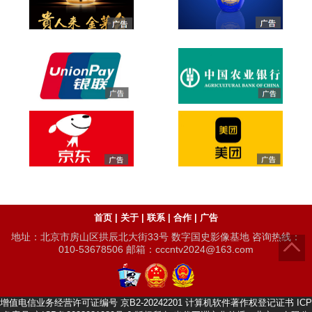
首页
|
关于
|
联系
|
合作
|
广告
地址：北京市房山区拱辰北大街33号 数字国史影像基地 咨询热线：
010-53678506 邮箱：cccntv2024@163.com
增值电信业务经营许可证编号
京B2-20242201
计算机软件著作权登记证书
ICP